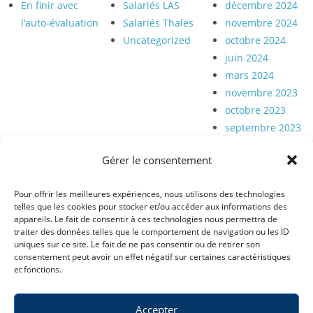
En finir avec
Salariés LAS
décembre 2024
l’auto-évaluation
Salariés Thales
novembre 2024
Uncategorized
octobre 2024
juin 2024
mars 2024
novembre 2023
octobre 2023
septembre 2023
mars 2023
Gérer le consentement
Pour offrir les meilleures expériences, nous utilisons des technologies
telles que les cookies pour stocker et/ou accéder aux informations des
appareils. Le fait de consentir à ces technologies nous permettra de
traiter des données telles que le comportement de navigation ou les ID
Publications
Nous
Infos légales
uniques sur ce site. Le fait de ne pas consentir ou de retirer son
découvrir
Actualités
Conditions
consentement peut avoir un effet négatif sur certaines caractéristiques
Qui nous
générales
Revue de presse
et fonctions.
Syndicat
sommes
Unitaire et
Politique de
Nos tracts
Pluraliste du
Nos valeurs
Personnel
confidentialité
Nos vidéos
Accepter
Où nous trouver