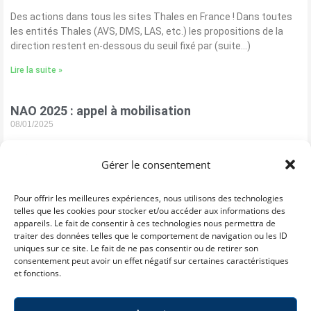
Des actions dans tous les sites Thales en France ! Dans toutes
les entités Thales (AVS, DMS, LAS, etc.) les propositions de la
direction restent en-dessous du seuil fixé par (suite…)
Lire la suite »
NAO 2025 : appel à mobilisation
08/01/2025
Version tract La direction rentre dans une provocation destinée
à tester la motivation des salariés à la mobilisation ! Le respect
Gérer le consentement
du travail bien fait n’existe plus et cela n’est (suite…)
Pour offrir les meilleures expériences, nous utilisons des technologies
Lire la suite »
telles que les cookies pour stocker et/ou accéder aux informations des
appareils. Le fait de consentir à ces technologies nous permettra de
traiter des données telles que le comportement de navigation ou les ID
Publications
Nous
Infos légales
uniques sur ce site. Le fait de ne pas consentir ou de retirer son
découvrir
Actualités
Conditions
consentement peut avoir un effet négatif sur certaines caractéristiques
Qui nous
générales
Revue de presse
et fonctions.
Syndicat
sommes
Unitaire et
Politique de
Nos tracts
Pluraliste du
Nos valeurs
Personnel
confidentialité
Nos vidéos