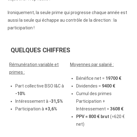
Ironiquement, la seule prime qui progresse chaque année est
aussi la seule qui échappe au contrôle de la direction : la
participation !
QUELQUES CHIFFRES
Rémunération variable et
Moyennes par salarié :
primes :
Bénéfice net =
19700 €
Part collective BSO I&C à
Dividendes =
9400 €
-10%
Cumul des primes
Intéressement à
-31,5%
Participation +
Participation à
+3,6%
Intéressement =
3608 €
PPV = 800 € brut
(=620 €
net)