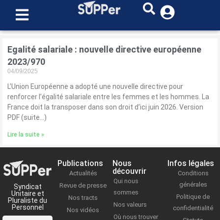
Egalité salariale : nouvelle directive européenne
2023/970
04/09/2025
L’Union Européenne a adopté une nouvelle directive pour
renforcer l’égalité salariale entre les femmes et les hommes. La
France doit la transposer dans son droit d’ici juin 2026. Version
PDF (suite…)
Lire la suite »
Publications
Nous
Infos légales
découvrir
Actualités
Conditions
Qui nous
générales
Revue de presse
Syndicat
sommes
Unitaire et
Politique de
Nos tracts
Pluraliste du
Nos valeurs
Personnel
confidentialité
Nos vidéos
Où nous trouver