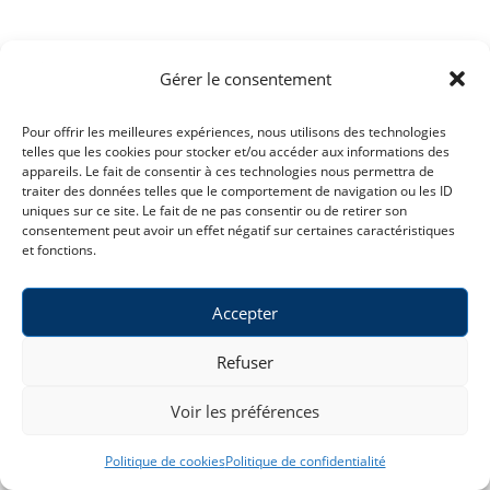
Gérer le consentement
Publications
Nous
Infos légales
découvrir
Actualités
Conditions
Pour offrir les meilleures expériences, nous utilisons des technologies
Qui nous
telles que les cookies pour stocker et/ou accéder aux informations des
générales
Revue de presse
Syndicat
appareils. Le fait de consentir à ces technologies nous permettra de
sommes
Unitaire et
Politique de
Nos tracts
Pluraliste du
traiter des données telles que le comportement de navigation ou les ID
Nos valeurs
Personnel
confidentialité
uniques sur ce site. Le fait de ne pas consentir ou de retirer son
Nos vidéos
Où nous trouver
consentement peut avoir un effet négatif sur certaines caractéristiques
Statuts
Dossiers
Adhérer
et fonctions.
Contact
thématiques
Contact
Youtube
Accepter
Refuser
Voir les préférences
Politique de cookies
Politique de confidentialité