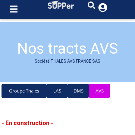
Nos tracts AVS
Société THALES AVS FRANCE SAS
Groupe Thales
LAS
DMS
AVS
- En construction -